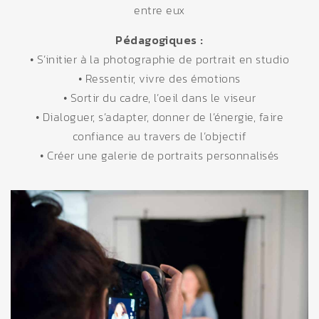
entre eux
Pédagogiques :
• S’initier à la photographie de portrait en studio
• Ressentir, vivre des émotions
• Sortir du cadre, l’oeil dans le viseur
• Dialoguer, s’adapter, donner de l’énergie, faire
confiance au travers de l’objectif
• Créer une galerie de portraits personnalisés